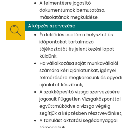
A felmentésre jogosító
dokumentumok bemutatása,
másolatának megküldése.
A képzés szervezése
Érdeklődés esetén a helyszínt és
időpontokat tartalmazó
tájékoztatót és jelentkezési lapot
küldünk,
Ha vállalkozása saját munkavállalói
számára kéri ajánlatunkat, igényei
felmérésére megkeresünk és egyedi
ajánlatot készítünk,
A szakképesítő vizsga szervezésére
jogosult Független Vizsgaközponttal
együttműködve a vizsga végéig
segítjük a képzésben résztvevőinket,
A tanulást oktatási segédanyaggal
támogatjuk,