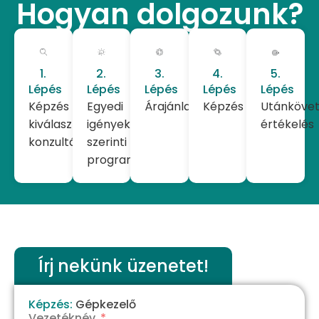
Hogyan dolgozunk?
1.
2.
3.
4.
5.
Lépés
Lépés
Lépés
Lépés
Lépés
Képzés
Egyedi
Árajánlat
Képzés
Utánkövet
kiválasztása,
igények
értékelés
konzultáció
szerinti
programkialakítás
Írj nekünk üzenetet!
Képzés:
Gépkezelő
Vezetéknév