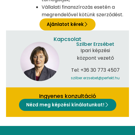
Vállalati finanszírozás esetén a
megrendelővel kötünk szerződést.
Ajánlatot kérek
Kapcsolat
Szilber Erzsébet
Ipari képzési
központ vezető
Tel: +36 30 773 4507
szilber.erzsebet@perfekt.hu
Ingyenes konzultáció
Nézd meg képzési kínálatunkat!