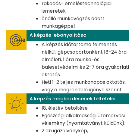
rakodás- emeléstechnológiai
ismeretek,
önálló munkavégzés adott
munkagéppel.
A képzés lebonyolítása
A képzés időtartama felmentés
nélkül, gépcsoportonként 18-24 óra
elméleti, 1 óra munka-és
balesetvédelmi és 2-7 óra gyakorlati
oktatás .
Heti 1-2 teljes munkanapos oktatás,
vagy a megrendelő igénye szerint
A képzés megkezdésének feltételei
18. életév betöltése,
Egészségi alkalmassági üzemorvosi
vélemény (nyomtatványt küldünk),
2 db igazolványkép,