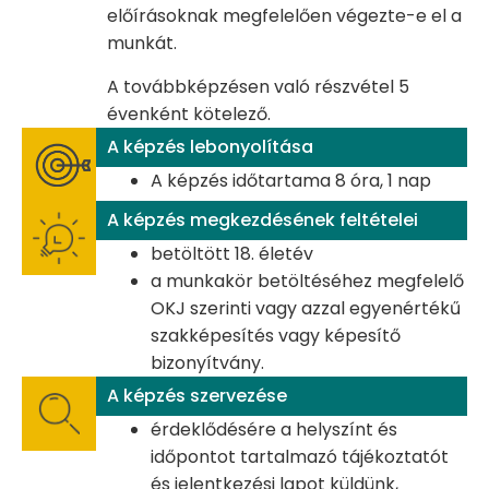
előírásoknak megfelelően végezte-e el a
munkát.
A továbbképzésen való részvétel 5
évenként kötelező.
A képzés lebonyolítása
A képzés időtartama 8 óra, 1 nap
A képzés megkezdésének feltételei
betöltött 18. életév
a munkakör betöltéséhez megfelelő
OKJ szerinti vagy azzal egyenértékű
szakképesítés vagy képesítő
bizonyítvány.
A képzés szervezése
érdeklődésére a helyszínt és
időpontot tartalmazó tájékoztatót
és jelentkezési lapot küldünk,