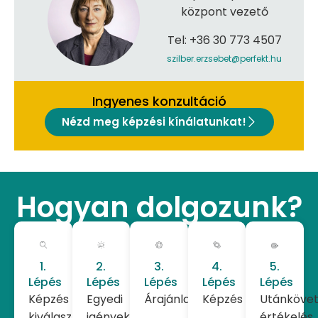
központ vezető
Tel: +36 30 773 4507
szilber.erzsebet@perfekt.hu
Ingyenes konzultáció
Nézd meg képzési kínálatunkat!
Hogyan dolgozunk?
1.
2.
3.
4.
5.
Lépés
Lépés
Lépés
Lépés
Lépés
Képzés
Egyedi
Árajánlat
Képzés
Utánkövet
kiválasztása,
igények
értékelés