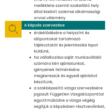
melléklete szerinti szakellátó hely
által kiadott szakmai alkalmassági
orvosi vélemény
A képzés szervezése
érdeklődésére a helyszínt és
időpontokat tartalmazó
tájékoztatót és jelentkezési lapot
küldünk,
ha vállalkozása saját munkavállalói
számára kéri ajánlatunkat,
igényeinek felmérésére
megkeressük és egyedi ajánlatot
készítünk,
a szakképesítő vizsga szervezésére
jogosult Független Vizsgaközponttal
együttműködve a vizsga végéig
segítjük a képzésben résztvevőinket,