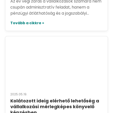
Az év végi zárás a vállalkozások számára nem
csupán adminisztratív feladat, hanem a
pénzügyi átláthatóság és a jogszabályi...
Tovább a cikkre »
2025.05.19.
Kolátozott ideig elérhető lehetőség a
vállalkozási mérlegképes könyvelő
képzésben