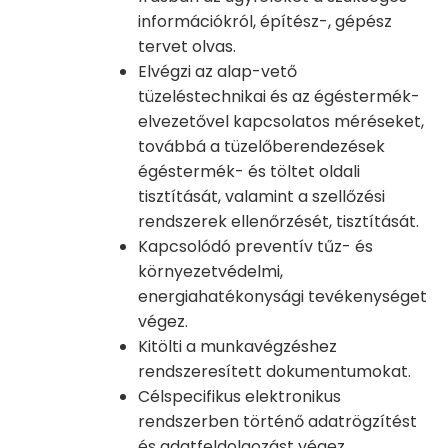
információkról, építész-, gépész
tervet olvas.
Elvégzi az alap-vető
tüzeléstechnikai és az égéstermék-
elvezetővel kapcsolatos méréseket,
továbbá a tüzelőberendezések
égéstermék- és töltet oldali
tisztítását, valamint a szellőzési
rendszerek ellenőrzését, tisztítását.
Kapcsolódó preventív tűz- és
környezetvédelmi,
energiahatékonysági tevékenységet
végez.
Kitölti a munkavégzéshez
rendszeresített dokumentumokat.
Célspecifikus elektronikus
rendszerben történő adatrögzítést
és adatfeldolgozást végez.