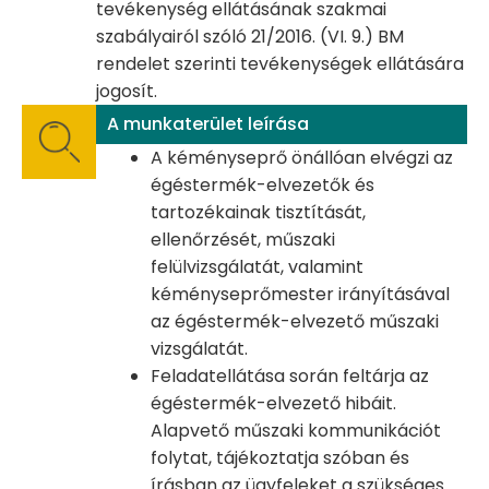
tevékenység ellátásának szakmai
szabályairól szóló 21/2016. (VI. 9.) BM
rendelet szerinti tevékenységek ellátására
jogosít.
A munkaterület leírása
A kéményseprő önállóan elvégzi az
égéstermék-elvezetők és
tartozékainak tisztítását,
ellenőrzését, műszaki
felülvizsgálatát, valamint
kéményseprőmester irányításával
az égéstermék-elvezető műszaki
vizsgálatát.
Feladatellátása során feltárja az
égéstermék-elvezető hibáit.
Alapvető műszaki kommunikációt
folytat, tájékoztatja szóban és
írásban az ügyfeleket a szükséges