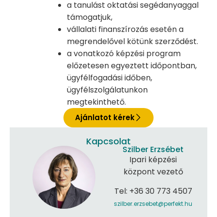
a tanulást oktatási segédanyaggal
támogatjuk,
vállalati finanszírozás esetén a
megrendelővel kötünk szerződést.
a vonatkozó képzési program
előzetesen egyeztett időpontban,
ügyfélfogadási időben,
ügyfélszolgálatunkon
megtekinthető.
Ajánlatot kérek
Kapcsolat
Szilber Erzsébet
Ipari képzési
központ vezető
Tel: +36 30 773 4507
szilber.erzsebet@perfekt.hu