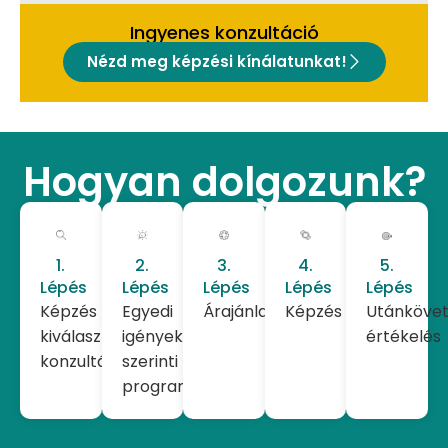
Ingyenes konzultáció
Nézd meg képzési kínálatunkat!
Hogyan dolgozunk?
1.
2.
3.
4.
5.
Lépés
Lépés
Lépés
Lépés
Lépés
Képzés
Egyedi
Árajánlat
Képzés
Utánkövet
kiválasztása,
igények
értékelés
konzultáció
szerinti
programkialakítás