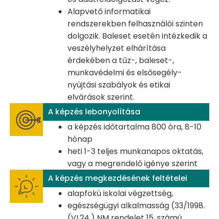
Alapvető informatikai
rendszerekben felhasználói szinten
dolgozik. Baleset esetén intézkedik a
veszélyhelyzet elhárítása
érdekében a tűz-, baleset-,
munkavédelmi és elsősegély-
nyújtási szabályok és etikai
elvárások szerint.
A képzés lebonyolítása
a képzés időtartalma 800 óra, 8-10
hónap
heti 1-3 teljes munkanapos oktatás,
vagy a megrendelő igénye szerint
A képzés megkezdésének feltételei
alapfokú iskolai végzettség,
egészségügyi alkalmasság (33/1998.
(VI.24.) NM rendelet 15. számú