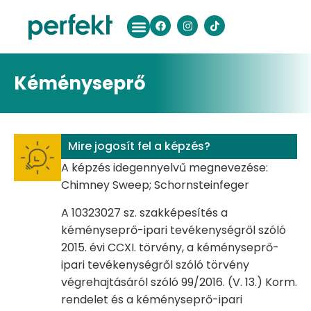
Kéményseprő
Mire jogosít fel a képzés?
A képzés idegennyelvű megnevezése:
Chimney Sweep; Schornsteinfeger
A 10323027 sz. szakképesítés a
kéményseprő-ipari tevékenységről szóló
2015. évi CCXI. törvény, a kéményseprő-
ipari tevékenységről szóló törvény
végrehajtásáról szóló 99/2016. (V. 13.) Korm.
rendelet és a kéményseprő-ipari