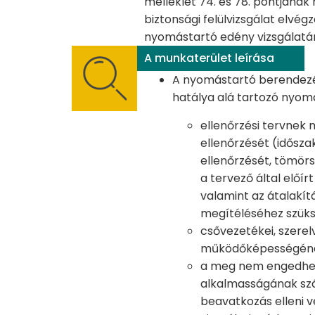
melléklet 74. és 78. pontjának
biztonsági felülvizsgálat elv
nyomástartó edény vizsgálatá
A munkaterület leírása
A nyomástartó berendezés
hatálya alá tartozó nyom
ellenőrzési tervnek m
ellenőrzését (időszak
ellenőrzését, tömör
a tervező által előír
valamint az átalakít
megítéléséhez szüks
csővezetékei, szerelv
működőképességének
a meg nem engedhet
alkalmasságának szám
beavatkozás elleni 