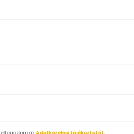
s elfogadom az
Adatkezelési tájékoztatót.