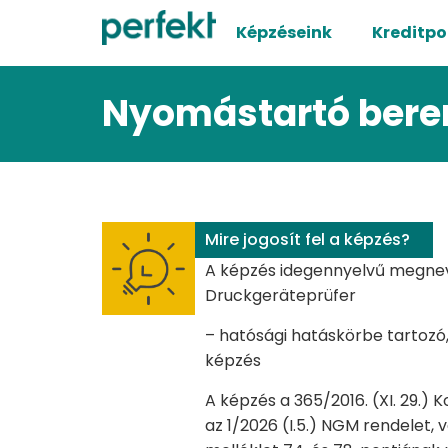
Képzéseink
Kreditpo
Nyomástartó beren
Mire jogosít fel a képzés?
A képzés idegennyelvű megnev
Druckgeräteprüfer
– hatósági hatáskörbe tartozó,
képzés
A képzés a 365/2016. (XI. 29.) K
az 1/2026 (I.5.) NGM rendelet, v