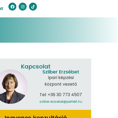
at
Kapcsolat
Szilber Erzsébet
Ipari képzési
központ vezető
Tel: +36 30 773 4507
szilber.erzsebet@perfekt.hu
Ingyenes konzultáció