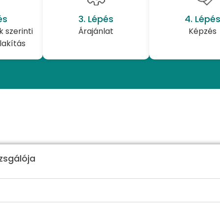
4. Lépé
és
3. Lépés
Képzés
 szerinti
Árajánlat
lakítás
zsgálója