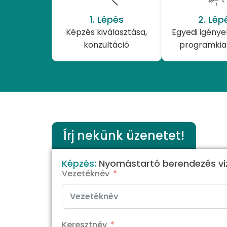
1. Lépés
2. Lép
Képzés kiválasztása,
Egyedi igények
konzultáció
programkia
Írj nekünk üzenetet!
Képzés:
Nyomástartó berendezés vi
Vezetéknév
Keresztnév