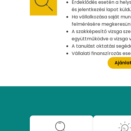
Érdeklődés esetén a hely
és jelentkezési lapot küld
Ha vállalkozása saját mun
felmérésére megkeresünk 
A szakképesítő vizsga sz
együttműködve a vizsga v
A tanulást oktatási segé
Vállalati finanszírozás e
Ajánla