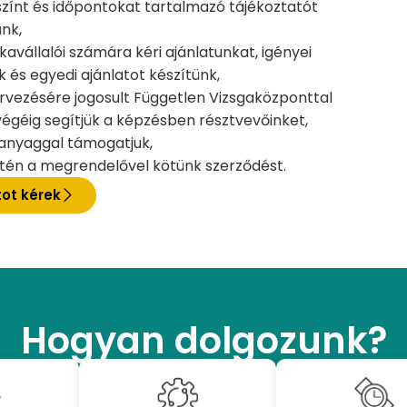
színt és időpontokat tartalmazó tájékoztatót
ünk,
kavállalói számára kéri ajánlatunkat, igényei
és egyedi ajánlatot készítünk,
ervezésére jogosult Független Vizsgaközponttal
égéig segítjük a képzésben résztvevőinket,
danyaggal támogatjuk,
setén a megrendelővel kötünk szerződést.
tot kérek
Hogyan dolgozunk?