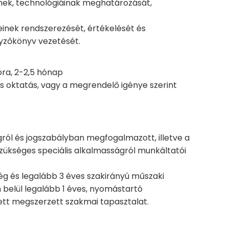
inek, technológiáinak meghatározását,
einek rendszerezését, értékelését és
yzőkönyv vezetését.
óra, 2-2,5 hónap
os oktatás, vagy a megrendelő igénye szerint
ról és jogszabályban megfogalmazott, illetve a
ükséges speciális alkalmasságról munkáltatói
ség és legalább 3 éves szakirányú műszaki
 belül legalább 1 éves, nyomástartó
ett megszerzett szakmai tapasztalat.