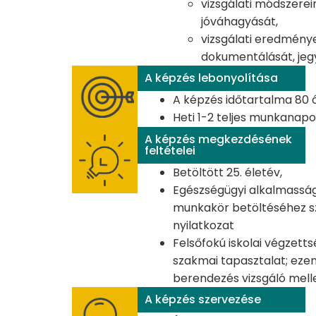
vizsgálati módszere
jóváhagyását,
vizsgálati eredmény
dokumentálását, jeg
A képzés lebonyolítása
A képzés időtartalma 80 
Heti 1-2 teljes munkanap
A képzés megkezdésének
feltételei
Betöltött 25. életév,
Egészségügyi alkalmasság
munkakör betöltéséhez sz
nyilatkozat
Felsőfokú iskolai végzett
szakmai tapasztalat; ezen
berendezés vizsgáló mell
A képzés szervezése