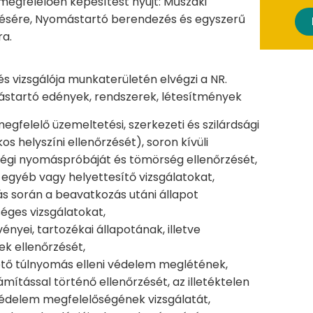
 megfelelően képesítést nyújt: Műszaki
égzésére, Nyomástartó berendezés és egyszerű
ra.
 vizsgálója munkaterületén elvégzi a NR.
ástartó edények, rendszerek, létesítmények
egfelelő üzemeltetési, szerkezeti és szilárdsági
os helyszíni ellenőrzését), soron kívüli
ségi nyomáspróbáját és tömörség ellenőrzését,
t egyéb vagy helyettesítő vizsgálatokat,
ás során a beavatkozás utáni állapot
éges vizsgálatokat,
ényei, tartozékai állapotának, illetve
 ellenőrzését,
ő túlnyomás elleni védelem meglétének,
ítással történő ellenőrzését, az illetéktelen
védelem megfelelőségének vizsgálatát,