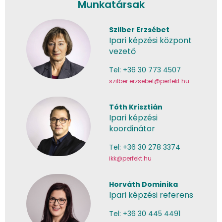
Munkatársak
Szilber Erzsébet
Ipari képzési központ
vezető
Tel: +36 30 773 4507
szilber.erzsebet@perfekt.hu
Tóth Krisztián
Ipari képzési
koordinátor
Tel: +36 30 278 3374
ikk@perfekt.hu
Horváth Dominika
Ipari képzési referens
Tel: +36 30 445 4491