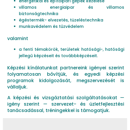
energetikai és építőipari gépek kezelése
villamos energiaipar és villamos
biztonságtechnika
égéstermék- elvezetés, tüzeléstechnika
munkavédelem és tűzvédelem
valamint
a fenti témakörök, területek hatósági-, hatósági
jellegű képzéseit és továbbképzéseit.
Képzési kínálatunkat partnereink igényei szerint
folyamatosan bővítjük, és egyedi képzési
programok kidolgozását, megszervezését is
vállaljuk.
A képzési és vizsgáztatási szolgáltatásokat —
igény szerint — szervezet- és üzletfejlesztési
tanácsadással, tréningekkel is támogatjuk.