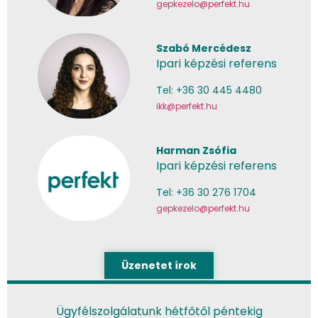
gepkezelo@perfekt.hu
Szabó Mercédesz
Ipari képzési referens
Tel: +36 30 445 4480
ikk@perfekt.hu
Harman Zsófia
Ipari képzési referens
Tel: +36 30 276 1704
gepkezelo@perfekt.hu
Üzenetet írok
Ügyfélszolgálatunk hétfőtől péntekig