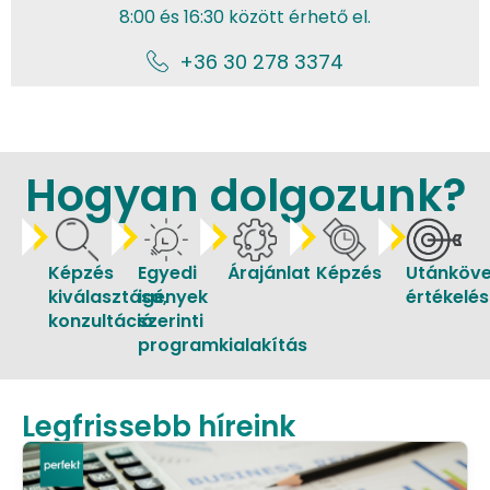
8:00 és 16:30 között érhető el.
+36 30 278 3374
Hogyan dolgozunk?
Képzés
Egyedi
Árajánlat
Képzés
Utánköve
kiválasztása,
igények
értékelés
konzultáció
szerinti
programkialakítás
Legfrissebb híreink